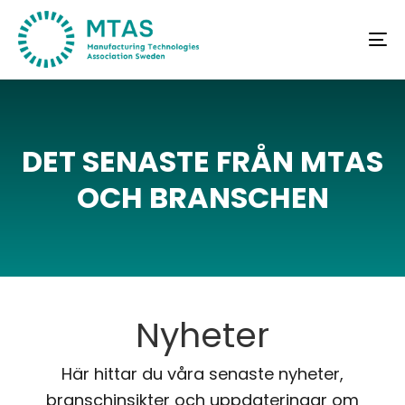
Skip
Skip
links
to
To
primary
na
navigation
Skip
to
DET
SENASTE
FRÅN
MTAS
content
OCH
BRANSCHEN
Nyheter
Här hittar du våra senaste nyheter,
branschinsikter och uppdateringar om