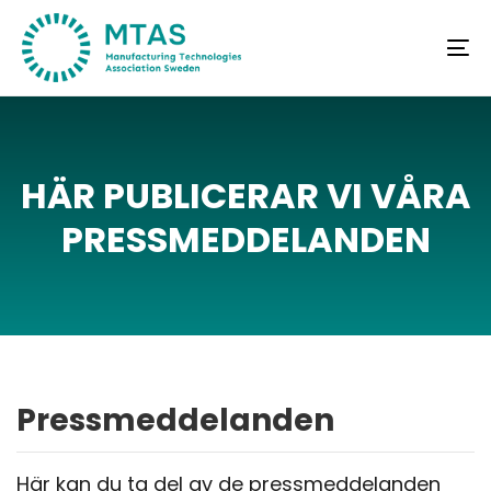
Skip
Skip
links
to
To
primary
na
navigation
Skip
to
HÄR
PUBLICERAR
VI
VÅRA
content
PRESSMEDDELANDEN
Pressmeddelanden
Här kan du ta del av de pressmeddelanden