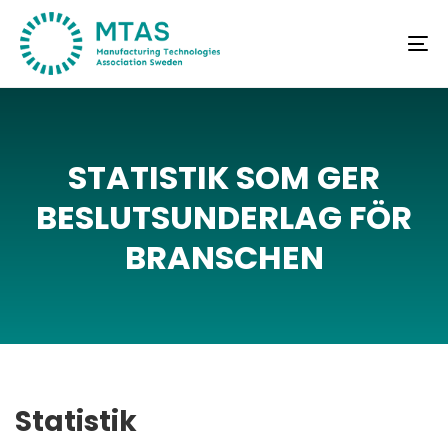
Skip
Skip
links
to
To
primary
na
navigation
Skip
to
STATISTIK
SOM
GER
content
BESLUTSUNDERLAG
FÖR
BRANSCHEN
Statistik