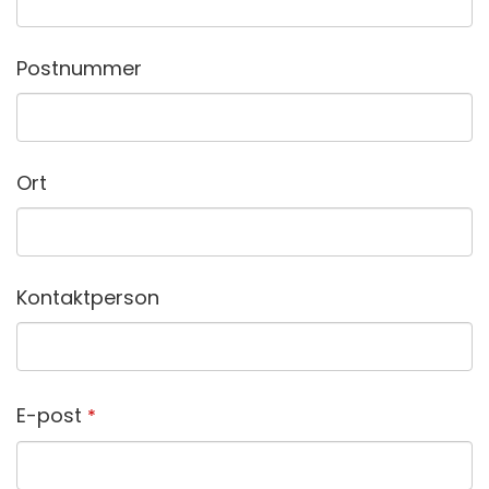
Postnummer
Ort
Website
Kontaktperson
URL
*
E-post
*