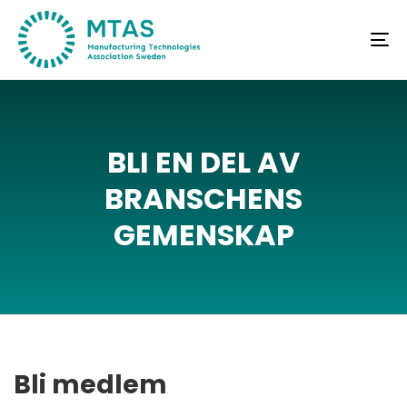
Skip
Skip
links
to
To
primary
na
navigation
Skip
to
BLI
EN
DEL
AV
content
BRANSCHENS
GEMENSKAP
Bli medlem