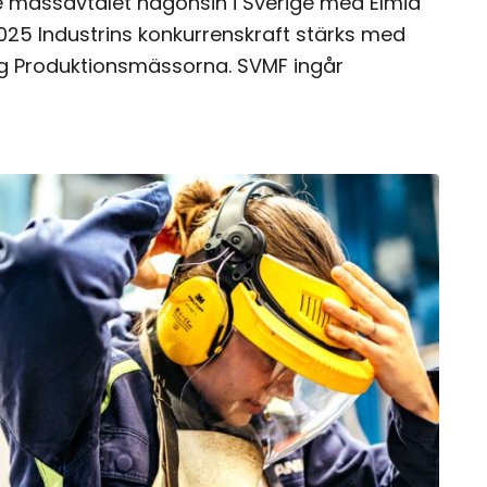
e mässavtalet någonsin i Sverige med Elmia
2025 Industrins konkurrenskraft stärks med
ng Produktionsmässorna. SVMF ingår