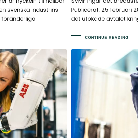
 är nyckeln till hållbar
SVMF ingår det bredast
en svenska industrins
Publicerat: 25 februari 
 föränderliga
det utökade avtalet kri
CONTINUE READING