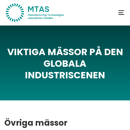
Skip
Skip
links
to
To
primary
na
navigation
Skip
to
VIKTIGA
MÄSSOR
PÅ
DEN
content
GLOBALA
INDUSTRISCENEN
Övriga mässor