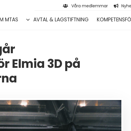
Våra medlemmar
Nyhe
M MTAS
AVTAL & LAGSTIFTNING
KOMPETENSFÖ
går
r Elmia 3D på
rna