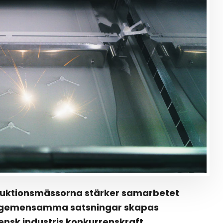
roduktionsmässorna stärker samarbetet
m gemensamma satsningar skapas
vensk industris konkurrenskraft.