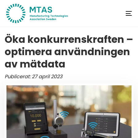
Skip
Skip
links
to
To
primary
na
navigation
Öka konkurrenskraften –
Skip
optimera användningen
to
content
av mätdata
Publicerat: 27 april 2023