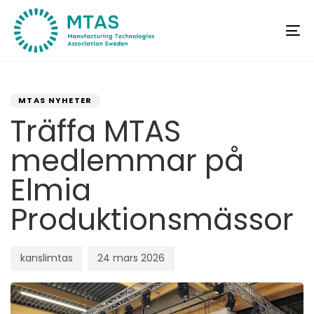
Skip
Skip
links
to
To
primary
na
navigation
Author
Published
PUBLISHED
Skip
on:
IN:
MTAS NYHETER
to
Träffa MTAS
content
medlemmar på
Elmia
Produktionsmässor
kanslimtas
24 mars 2026