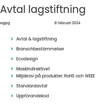
Skip
Skip
Author
Published
PUBLISHED
Avtal lagstiftning
links
to
on:
IN:
primary
wgipg
8 februari 2024
navigation
Skip
to
Avtal & lagstiftning
content
Branschbestämmelser
Ecodesign
Maskindirektivet
Miljökrav på produkter: RoHS och WEEE
Standardavtal
Uppförandekod